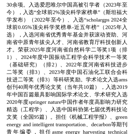
30余项。入选爱思唯尔中国高被引学者（2023年至
今），入选“全球前2%顶尖科学家榜单”（斯坦福大
学发布）（2022年至今）、入选“scholargps 2024全
球前0.05%顶尖科学奖榜单-近五年榜”（2025年入
选），入选河南省优秀青年基金并获滚动资助、河
南省中原青年拔尖人才、河南省教育厅科技创新人
才。荣获2025年度河南省自然科学二等奖1项（排
1）、2024年度中国振动工程学会科学技术一等奖
（基础研究）（排2）、2022年度河南省科技进步
二等奖（排3）、2023年度中国石油化工联合会科
技进二等奖（排3）等科研奖励。学术论文入选ams
创刊40周年优秀论文奖（当年共10篇），入选2019
年中国百篇最具影响国际学术论文、学术研究入选
2020年度springer nature中国作者年度高影响力研究
精选（工程学）、入选中国科协第七届优秀科技论
文奖（全国95篇）。担任《机械工程学报》、green
energy and intelligent transportation、decarbon等期刊
青年编委，担任asme energy harvesting technical