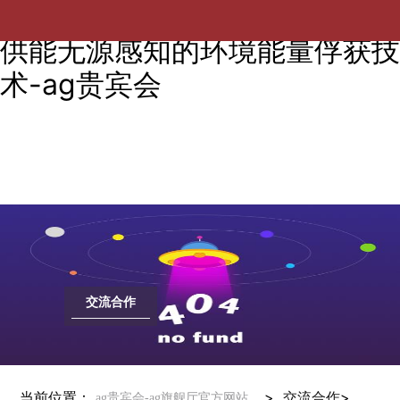
12月3日“创源”大讲堂：基于自
供能无源感知的环境能量俘获技
术-ag贵宾会
交流合作
当前位置：
>
交流合作
>
ag贵宾会-ag旗舰厅官方网站