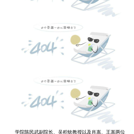
学院陈民武副院长、吴积钦教授以及肖嵩、王嵩两位