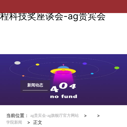
高仕斌教授出席第十四届光华工
程科技奖座谈会-ag贵宾会
新闻动态
当前位置：
> >
ag贵宾会-ag旗舰厅官方网站
>
正文
学院新闻