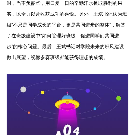
时，当不负韶华，用日复一日的辛勤汗水换取胜利的果
实，以全力以赴收获成功的喜悦。另外，王斌书记认为班
级“不只是同学成长的平台，更是共同进步的整体”，解答
了在班级建设中“如何管理好班级，促进同学们共同进
步”的核心问题。最后，王斌书记对学院未来的班风建设
做出展望，祝愿参赛班级都能获得理想的成绩。