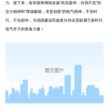
力。接下来，各班级将继续发扬“竢实扬华，自强不息”的
交大精神和“厚德载物，求是创新”的电气精神，不负时
代，不负韶华，为强国建设民族复兴伟业贡献属于新时代
电气学子的青春力量！