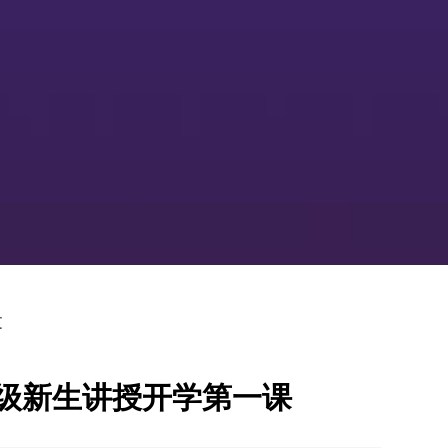
文
3级新生讲授开学第一课