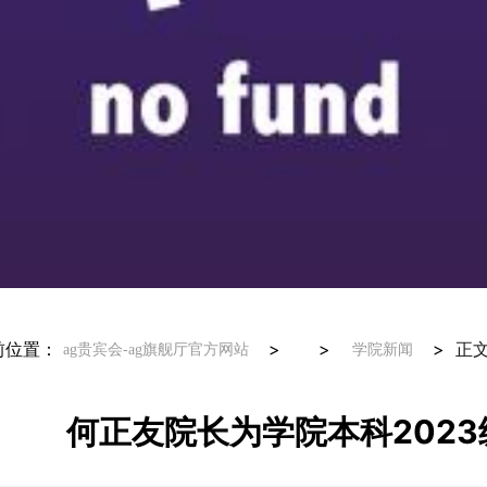
前位置：
> >
>
正
ag贵宾会-ag旗舰厅官方网站
学院新闻
何正友院长为学院本科202