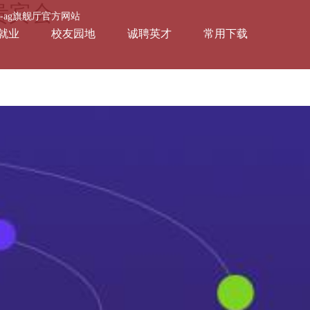
贵宾会
会-ag旗舰厅官方网站
就业
校友园地
诚聘英才
常用下载