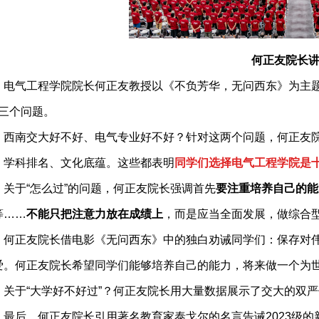
何正友院长
电气工程学院院长何正友教授以《不负芳华，无问西东》为主
三个问题。
西南交大好不好、电气专业好不好？针对这两个问题，何正友
、学科排名、文化底蕴。这些都表明
同学们选择电气工程学院是
关于
“
怎么过
”
的问题，何正友院长强调首先
要注重培养自己的能
等
……
不能只把注意力放在成绩上
，而是应当全面发展，做综合
。
何正友院长借电影《无问西东》中的独白劝诫同学们：保存对
爱。何正友院长希望同学们能够培养自己的能力，将来做一个为
关于
“
大学好不好过
”
？何正友院长用大量数据展示了交大的双严
最后，何正友院长引用著名教育家泰戈尔的名言告诫
2023
级的