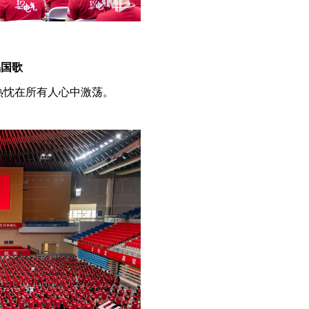
唱国歌
热忱在所有人心中激荡。