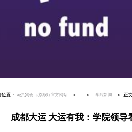
前位置：
> >
>
正
ag贵宾会-ag旗舰厅官方网站
学院新闻
成都大运 大运有我：学院领导