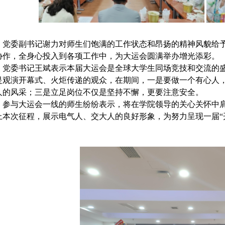
党委副书记谢力
对师生们饱满的工作状态和昂扬的精神风貌给
协作，全身心投入到
各项
工作中，为大运会圆满举办增光添彩。
党委书记王斌
表示本届大运会是全球大学生同场竞技和交流的
是观演开幕式
、
火炬传递的观众
，
在期间
，
一是要做一个有心人
人的风采
；
三是立足岗位不仅是坚持不懈
，
更要注意安全
。
参与大运会一线的师生
纷纷表示
，
将在
学院领导
的关心关怀中
上本次征程，展示
电气人
、
交大人
的良好形象，为努力呈现一届“
。