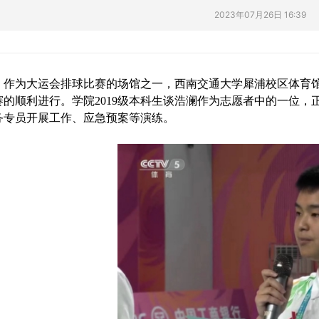
2023年07月26日 16:39
作为大运会排球比赛的场馆之一
，
西南交通大学犀浦校区体育
赛的顺利进行
。
学院
2019
级本科生谈浩澜作为志愿者中的一位
，
务专员开展工作
、
应急预案等演练
。