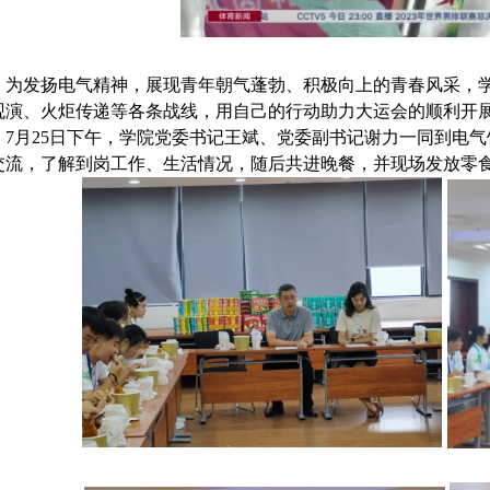
为
发扬
电气
精神，展现青年朝气蓬勃、积极向上的青春风采
，
观演
、
火炬传递等
各条战线
，
用自己的行动助力大运会的顺利开
7
月
25
日下午
，
学院党委书记
王斌
、
党委副书记谢力
一同到
电气
交流
，
了解到岗工作
、
生活情况
，
随后共进晚餐
，
并现场发放零