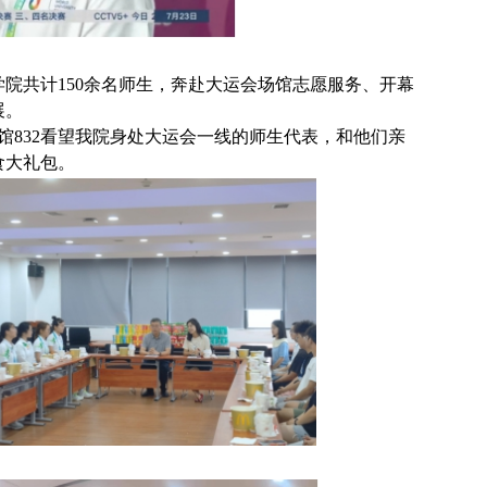
学院共计
150
余名师生
，
奔赴
大运会场馆志愿服务
、
开幕
展
。
馆
832
看望我院
身处大运会一线的师生代表
，
和他们亲
食大礼包。