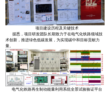
项目建设历程及关键技术
据悉，项目研发团队长期致力于在电气化铁路领域技
术创新，推进绿色低碳发展，为实现碳中和目标贡献力
量。
电气化铁路再生制动能量利用系统全景试验验证平台