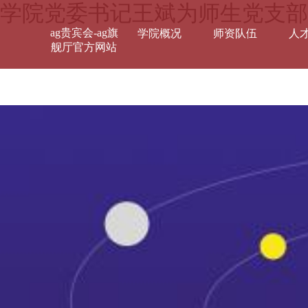
学院党委书记王斌为师生党支部
ag贵宾会-ag旗
学院概况
师资队伍
人
舰厅官方网站