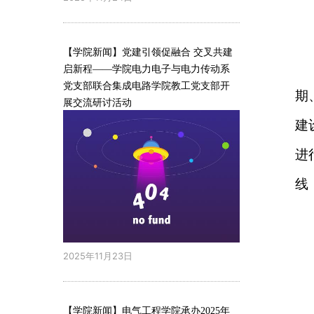
【学院新闻】党建引领促融合 交叉共建
启新程——学院电力电子与电力传动系
党支部联合集成电路学院教工党支部开
期
展交流研讨活动
建
进
线
2025年11月23日
【学院新闻】电气工程学院承办2025年