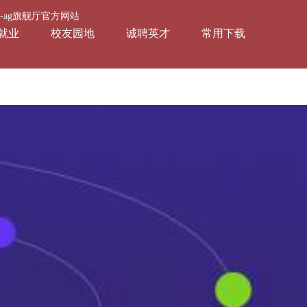
会-ag旗舰厅官方网站
就业
校友园地
诚聘英才
常用下载