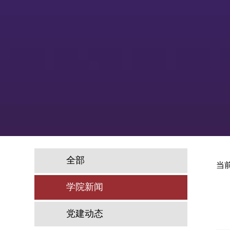
全部
当
学院新闻
党建动态