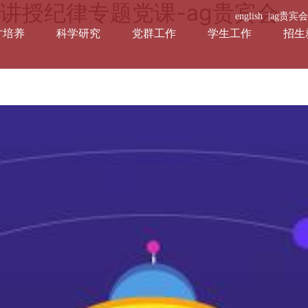
讲授纪律专题党课-ag贵宾会
english |
ag贵宾
才培养
科学研究
党群工作
学生工作
招生