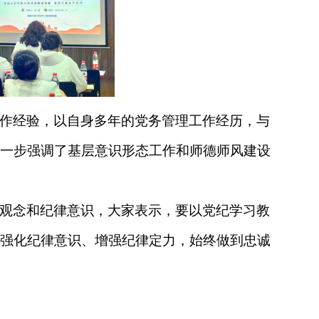
作经验，以自身多年的党务管理工作经历，与
一步强调了基层意识形态工作和师德师风建设
观念和纪律意识，大家表示，要以党纪学习教
强化纪律意识、增强纪律定力，始终做到忠诚