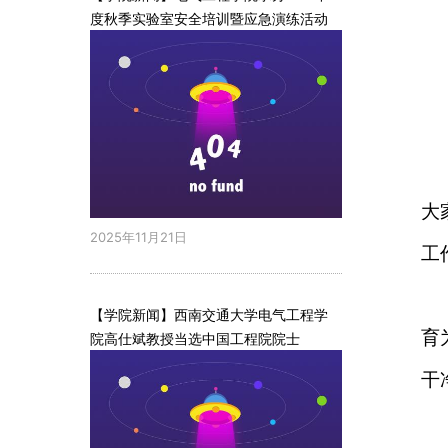
度秋季实验室安全培训暨应急演练活动
大
2025年11月21日
工
【学院新闻】西南交通大学电气工程学
育
院高仕斌教授当选中国工程院院士
干