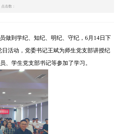
点击数：
员
做到学纪、知纪、明纪、守纪
，
6月14日下
题党日活动，党委书记王斌为师生党支部讲授纪
员、学生党支部书记等参加了学习。