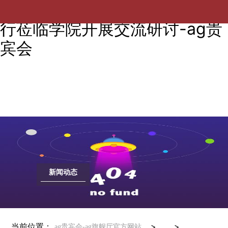
中铁武汉电气化局冯小鹏总工一
行莅临学院开展交流研讨-ag贵
宾会
新闻动态
当前位置：
> >
ag贵宾会-ag旗舰厅官方网站