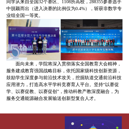
同学
从来自全国
32个赛区
、
1108所
高校
，288355
参赛选手
中脱颖而出
（
进入决赛的比例
仅
为0.4%
）
，
斩获非数学专
业组全国一等奖
。
面向未来，学院
将
深入贯彻落实全国教育大会精神
，
服务建成
教育强国战略目标
，
依托国家级科技创新资源，
鼓励学生深度参与前沿技术攻关，挖掘轨道交通前沿科技
应用潜力，打造高水平学科竞赛育人平台。
坚持“
以赛促
学、以赛促教、以赛促创
”，推动科教产教深度融合，为
服务交通能源融合发展输送创新型复合人才。