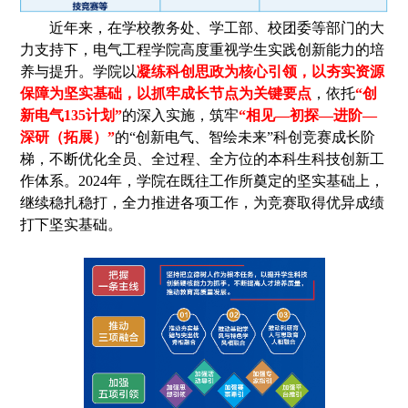
近年来，在学校教务处、
学工部、校团委等部门的大
力支持下
，
电气工程学院高度重视学生实践创新能力的培
养与提升
。
学院
以
凝练科创思政为核心引领，
以夯实资源
保障为坚实基础，以抓牢成长节点为关键要点
，依托
“创
新电气
135计划”
的
深入
实施，
筑牢
“相见—初探—进阶—
深研
（拓展）”
的“创新电气、
智绘未来”科创竞赛成长阶
梯，
不断优化
全员、全过程、全方位的本科生科技创新工
作体系。
2
024
年，
学院在既往工作所奠定的坚实基础上，
继续稳扎稳打，全力推进各项工作
，为竞赛
取得
优异成绩
打下坚实基础
。