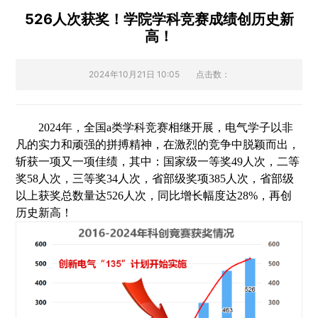
526人次获奖！学院学科竞赛成绩创历史新
高！
2024年10月21日 10:05
点击数：
2024年
，
全国a
类
学科竞赛
相继
开展，
电气
学子
以非
凡的实力和顽强的拼搏精神，在激烈的竞争中脱颖而出，
斩获一项又一项佳绩
，
其中：
国家级一等奖49人次
，二等
奖58人次，三等奖
34
人次，省部级奖项
3
85
人次，
省部级
以上
获奖
总数量
达
526
人次，
同比增长幅度达
28%
，
再创
历
史新高
！