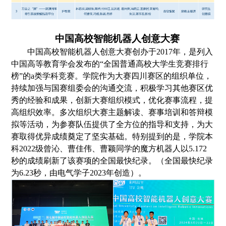
中国
高校
智能机器人创意大赛
中国高校智能机器人创意大赛创办于
2017年，是列入
中国高等教育学会发布的“全国普通高校大学生竞赛排行
榜”的a类学科竞赛。
学院
作为
大赛
四川赛区的
组织
单位，
持续
加强与国赛组委会的沟通交流，积极学习其他赛区优
秀的经验和
成果
，
创新大赛组织
模式，
优化赛事流程，提
高组织效率
。
多次组织大赛主题解读、赛事培训和答辩模
拟等活动，为参赛队伍提供了全方位的指导和支持，为大
赛取得优异成绩奠定了坚实基础。
特别提到的是，
学院
本
科2
022
级曾沁、曹佳伟、曹颖
同学
的魔方机器人
以
5.172
秒的成绩刷新了该赛项的全国最快纪录。（全国最快纪录
为6.23秒，由
电气
学子2023年创造）。