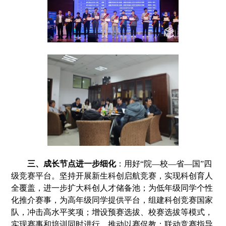
三
、
成长节点
进一步细化
：
用好
“
院—校—省—国
”
四
级竞赛平台
。坚
持
开展
新生科创启航竞赛，
实现
科创育人
全覆盖
，
进一步扩大科创人才储备池
；
为
低年级
同学
个性
化推介赛事
，
为
高年级同学
提供
平台，
组建科创竞赛国家
队，冲击高水平奖项
；
增设预赛选拔、校赛选拔等模式，
实现
赛事和培训同时进行，
推动
以赛促教
；
联动竞赛指导