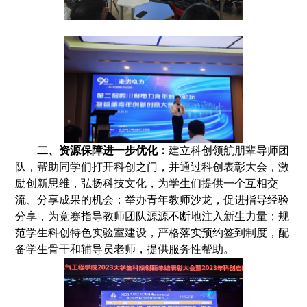
二
、
资源保障
进一步优化
：
建立科创领航朋
辈导师团
队，
帮助
同学们打开科创之门，并通过科创表彰大会，激
励创新思维，弘扬科技文化，
为学生
们
提供一个互相交
流、分享成果的机会；
举办青年教师沙龙
，促进指导经验
分享，为竞赛指导教师团队源源不断地注入新生力量
；
规
范
学生科创
特色
实验室建设，严格落实预约签到制度，配
备学生骨干和辅导员老师，提供服务性帮助
。