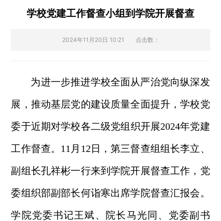
学校党建工作督查小组到学院开展督查
2024年11月20日 10:21
点击数：
为
进一步推进学校全面从严治党向纵深发
展，
推
动基层党的建设质量全面提升，学校党
委于近期对学校各二级党组织开展
2024年党建
工作督查。
11月12日，第
三
督查组组长
李立、
副组长
孔祥彬
一行来到
学院开展督查工作，
党
委组织部副部长何诣寒出席学院督查汇报会。
学院党委书记
王斌
、院长
马光同
、党委副书