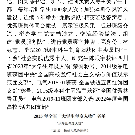
记、团支部书记、班长、社团负责人等主要学生干
部，每年培训学生1000余人次；加强本科学风班风
建设，连续17年举办“龙腾虎跃”精英班级答辩赛，
优秀班集体同台竞技，展示班级风采，促进班级交
流；举办学生党支书沙龙，交流经验做法，组
建“党员服务队”，进行党员寝室挂牌，亮身份，树
标志。学院2013级本科生刘育阳获团中央暑期“三
下乡”社会实践优秀个人、研究生陈垠宇获评四川
省2023年“大学生年度人物”荣誉称号、2014级茅电
班获团中央“全国高校践行社会主义核心价值观示
范团支部”、电气2015-01班获“全国铁道五四红旗团
支部”称号、2016级本科生周泓宇获评“全国优秀共
青团员”、电气2019-11班团支部入选 2022年度全国
高校“活力团支部”。