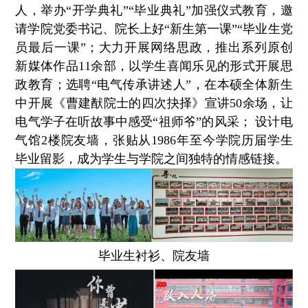
人，举办“开学典礼”“毕业典礼”加强仪式教育，邀
请学院党委书记、院长上好“新生第一课”“毕业生党
员最后一课”；大力开展网络思政，推出系列原创
新媒体作品11余部，以学生喜闻乐见的形式开展思
政教育；选聘“电气传承讲述人”，在本硕全体新生
中开展《曹建猷院士的四次抉择》宣讲50余场，让
电气学子在听故事中感受“祖师爷”的风采； 设计电
气馆2楼院友墙，张贴从1986年至今学院历届学生
毕业留影，成为学生与学院之间独特的情感链接。
毕业生衬衫、院友墙