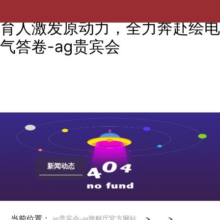
【踔厉奋发，喜迎党代会】思政
育人激发原动力，全力奔赴绘电
气答卷-ag贵宾会
新闻动态
当前位置：
> >
ag贵宾会-ag旗舰厅官方网站