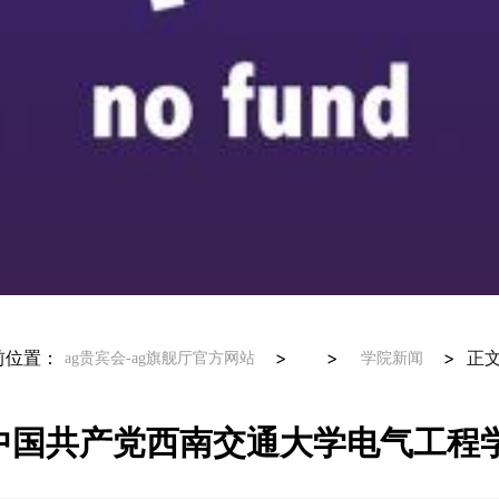
前位置：
> >
>
正
ag贵宾会-ag旗舰厅官方网站
学院新闻
中国共产党西南交通大学电气工程