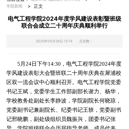
>
正文
学院新闻
电气工程学院2024年度学风建设表彰暨班级
联合会成立二十周年庆典顺利举行
2025年05月26日 12:14
点击数：
5月24日下午14:30，电气工程学院2024年度
学风建设表彰大会暨班联二十周年庆典在犀浦校
区双一流会议中心顺利召开。电气工程学院党委
书记王斌，党委学生工作部副部长谢力、杨华，
学校教务处副处长李静波，学院副院长何晓琼，
党委副书记兼副院长、纪委书记王轶，党委副书
记邢晓鹏，副处级组织员魏振兴，团委书记张
异，学院班级联合会历届指导老师、成员代表，