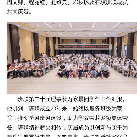
周文卿、程丽红、孔维典、邓秋以及在校班联成员
共同庆贺。
班联第二十届理事长万家晨同学作工作汇报。
他讲到，班联成立20年来，始终以服务班级为宗
旨，推动学风班风建设，助力学院荣获多项集体荣
誉。班联精神薪火相传，历届成员以创新与实干为
学院发展贡献力量。面向未来，班联将继续深化品