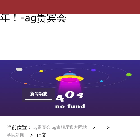
欢迎校友回家！期待下一个十
年！-ag贵宾会
新闻动态
当前位置：
> >
ag贵宾会-ag旗舰厅官方网站
>
正文
学院新闻