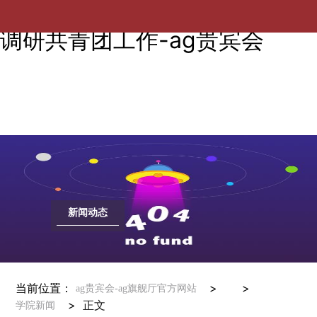
校团委武俊书记一行到电气学院
调研共青团工作-ag贵宾会
新闻动态
当前位置：
> >
ag贵宾会-ag旗舰厅官方网站
>
正文
学院新闻