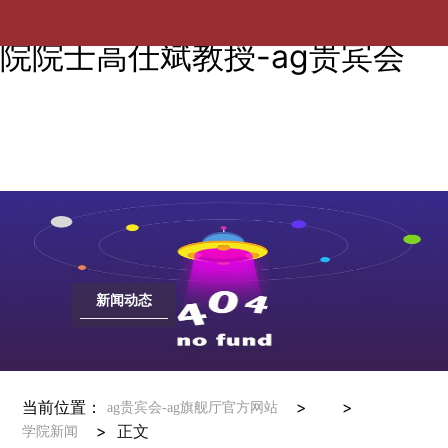
校领导看望慰问新当选中国工程
院院士高仕斌教授-ag贵宾会
新闻动态
当前位置：
> >
ag贵宾会-ag旗舰厅官方网站
>
正文
学院新闻