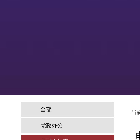
全部
当
党政办公