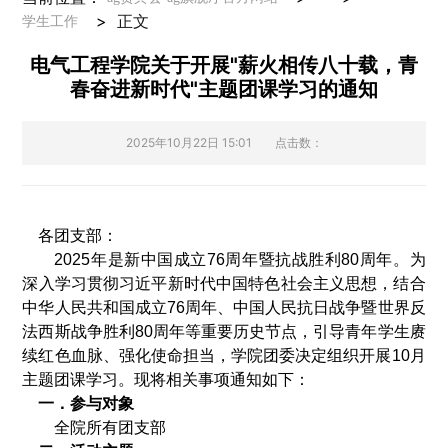
>
正文
学生工作
电气工程学院关于开展"薪火相传八十载，青
春奋进新时代"主题团课学习的通知
2025年10月22日 15:01
点击数：
各团支部：
2025
年是新中国成立
76
周年暨抗战胜利
80
周年。为
深入学习贯彻习近平新时代中国特色社会主义思想，结合
中华人民共和国成立
76
周年、中国人民抗日战争暨世界反
法西斯战争胜利
80
周年等重要历史节点，引导青年学生赓
续红色血脉、强化使命担当，学院团委决定组织开展
10
月
主题团课学习。现将相关事项通知如下：
一．参与对象
全院所有团支部