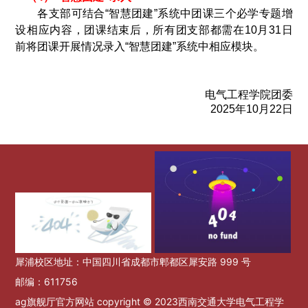
各支部可结合“智慧团建”系统中团课三个必学专题增
设相应内容，团课结束后，所有团支部都需在
10
月
31
日
前将团课开展情况录入
“
智慧团建
”
系统中相应模块。
电气工程学院团委
2025
年
10
月
22
日
犀浦校区地址：中国四川省成都市郫都区犀安路 999 号
邮编：611756
ag旗舰厅官方网站 copyright © 2023西南交通大学电气工程学