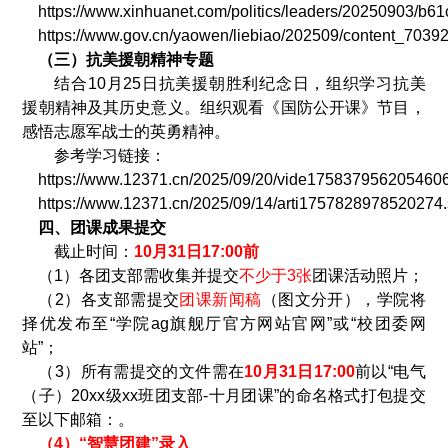
https://www.xinhuanet.com/politics/leaders/20250903/
https://www.gov.cn/yaowen/liebiao/202509/content_7039
（三）抗美援朝精神专题
结合
10
月
25
日抗美援朝胜利纪念日，组织学习抗美
援朝精神及其历史意义。组织观看《国防公开课》节目，
感悟志愿军战士的英勇精神。
参考学习链接：
https://www.12371.cn/2025/09/20/vide1758379562054606
https://www.12371.cn/2025/09/14/arti1757828978520274.
四、团课成果提交
截止时间：
10
月
31
日
17:00
前
（
1
）各团支部需收集并提交
不少于
3
张
团课活动照片；
（
2
）各支部需提交
团课新闻稿
（图文分开），学院将
择优发布至“学院ag旗舰厅官方网站官网”或“校团委网
站”；
（
3
）所有需提交的文件需在
10
月
31
日
17:00
前以“电气
（子）
20xx
级
xx
班团支部
-
十月团课”的命名格式打包提交
至以下邮箱：
。
（
4
）
“
智慧团建
”
录入