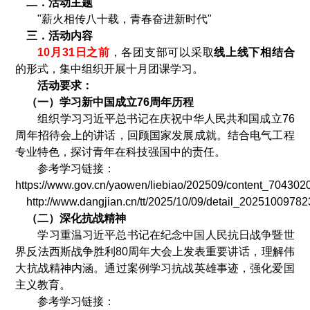
二．活动主题
"
薪火相传八十载，青春奋进新时代
"
三．活动内容
10
月
31
日之前
，各团支部可以采取
线上线下相结合
的形式，集中组织开展十月团课学习。
活动要求：
（一）学习新中国成立
76
周年历程
组织学习习近平总书记在庆祝中华人民共和国成立
76
周年招待会上的讲话，回顾国家发展成就。结合电气工程
专业特色，探讨青年在科技强国中的责任。
参考学习链接：
https://www.gov.cn/yaowen/liebiao/202509/content_704302
http://www.dangjian.cn/tt/2025/10/09/detail_2025100978
（二）深化抗战精神
学习重温习近平总书记在纪念中国人民抗日战争暨世
界反法西斯战争胜利
80
周年大会上发表重要讲话，理解伟
大抗战精神内涵。通过案例学习抗战英雄事迹，强化爱国
主义教育。
参考学习链接：