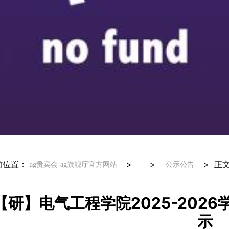
前位置：
> >
>
正
ag贵宾会-ag旗舰厅官方网站
公示公告
【研】电气工程学院2025-202
示