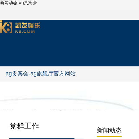
新闻动态-ag贵宾会
ag贵宾会-ag旗舰厅官方网站
党群工作
新闻动态