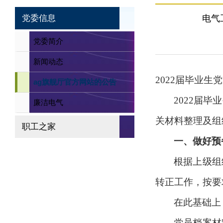
党委信息
电气
党委简介
新闻动态
2022
届毕业生党
ag旗舰厅官方网站的公告
2022
届毕业
廉洁电气
关材料整理及组
职工之家
一、做好预
根据上级组
转正工作，按要
在此基础上
党员档案材