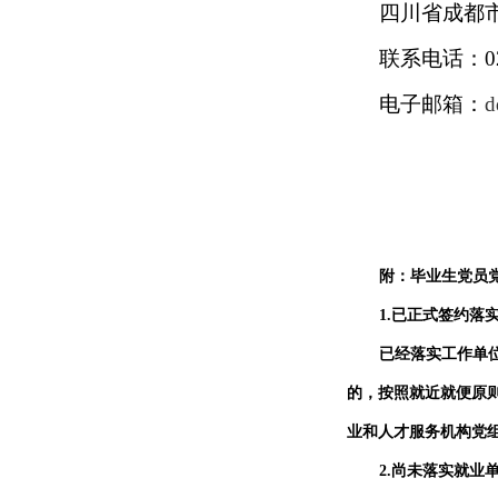
四川省成都
联系电话：
0
电子邮箱：
d
电
2
附：毕业生党员
1.
已正式签约落
已经落实工作单
的，按照就近就便原
业和人才服务机构党
2.
尚未落实就业