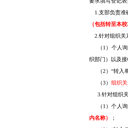
要求填写登记表
1.
支部负责准
（包括转至本校
2.
针对组织关
（
1
）个人询
织部门）以及接
（
2
）“转入
（
3
）
组织关
3.
针对组织
（
1
）个人询
内名称）
；