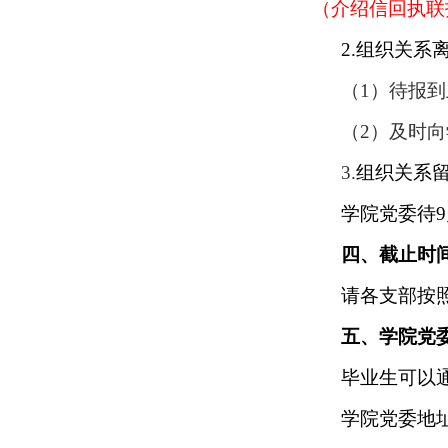
（介绍信回执联
2.
组织关系
（
1
）待报到
（
2
）及时向
3.
组织关系
学院党委待
9
四、截止时
请各支部按
五、学院党
毕业生可以
学院党委地