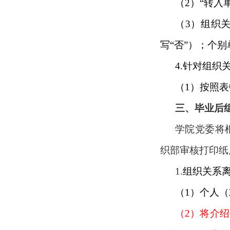
（
2
）“转入
（
3
）组织
写“否”）；个
4.
针对组织
（
1
）按照表
三、毕业后
学院党委将
织部审核打印纸
1.
组织关系
（
1
）个人（
（
2
）将介绍