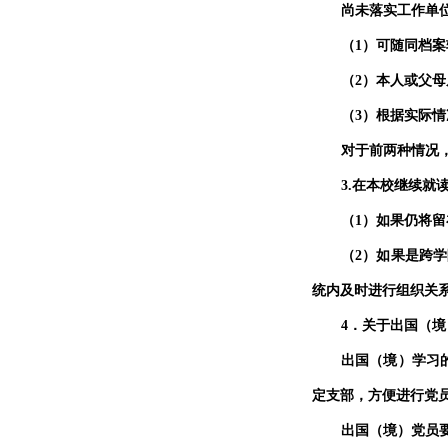
尚未落实工作单
（
1
）可随同档案
（
2
）本人或父母
（
3
）根据实际情
对于前两种情况
3.
在本校继续就
（
1
）如果仍将留
（
2
）如果是跨学
统内及时进行组织关
4
．关于出国（境
出国（境）学习
定支部，方便进行党
出国（境）党员