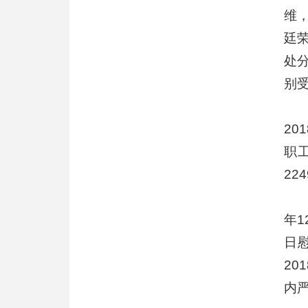
维
廷
处
别
2
职
22
年
日
20
内