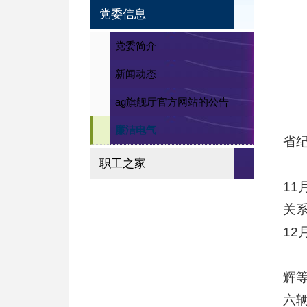
党委信息
党委简介
新闻动态
ag旗舰厅官方网站的公告
廉洁电气
省
职工之家
1
关
1
辉
六