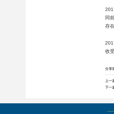
2
同
存
20
收受
分享
上一
下一