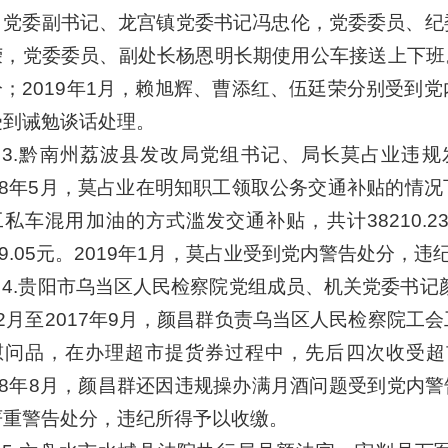
，党委副书记、龙宫镇党委书记冯忠伦，党委委员、纪
荣，党委委员、副处长杨恩明长期使用公车接送上下班。
分；2019年1月，赖旭辉、曹添红、伍廷荣分别受到
受到诫勉谈话处理。
3.黔南州荔波县发改局党组书记、局长莫占业违规发
018年5月，莫占业在明知职工领取公务交通补贴的情
工私车混用加油的方式滥发交通补贴，共计38210.
49.05元。2019年1月，莫占业受到党内警告处分，
4.贵阳市乌当区人民检察院党组成员、机关党委书记颜
12月至2017年9月，颜昌群负责乌当区人民检察院工
慰问品，在办理超市提货券过程中，先后四次收受超市
18年8月，颜昌群还因违规操办满月酒问题受到党内警
严重警告处分，违纪所得予以收缴。