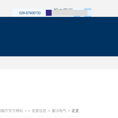
028-87600733
g旗舰厅官方网站
> >
党委信息
>
廉洁电气
>
正文