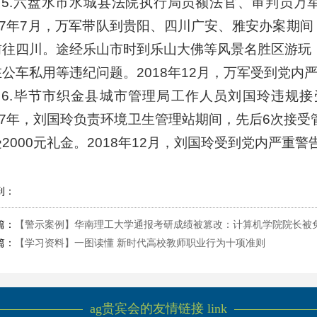
5.六盘水市水城县法院执行局员额法官、审判员万
017年7月，万军带队到贵阳、四川广安、雅安办案期
前往四川。途经乐山市时到乐山大佛等风景名胜区游玩，
在公车私用等违纪问题。2018年12月，万军受到党内
6.毕节市织金县城市管理局工作人员刘国玲违规接
17年，刘国玲负责环境卫生管理站期间，先后6次接受
2000元礼金。2018年12月，刘国玲受到党内严重
到：
篇：
【警示案例】华南理工大学通报考研成绩被篡改：计算机学院院长被免职
篇：
【学习资料】一图读懂 新时代高校教师职业行为十项准则
ag贵宾会的友情链接 link