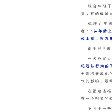
综合年轻
贷，有的截留
梳理近年
者：
“从年龄
位上看，权力
由于涉世未
一名办案
纪违法行为的
干部培养成他
气的影响，最
在福建省
有一个明显的
不同于一