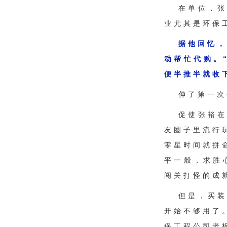
在单位，
业尤其是环保
据他回忆，
动帮忙代购。
便半推半就收
伸了第一次
促使张裕
友圈子里流行
零星时间就拼
平一般，求胜
闯关打怪的成
但是，买
开始不够用了
保工程公司老板