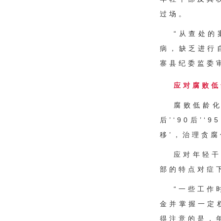
过场。
“从查处
病，缺乏进行
寨县纪委监委
应对腐败低
腐败低龄化
后’‘90后’
移’，治理贪
应对年轻
部的特点对症
“一些工作
金并掌握一定
得注意的是，