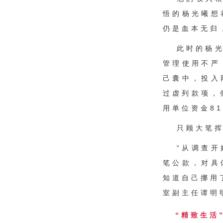
悟的杨光曦想
仍是血本无归
此时的杨
管理使用不严
己囊中，投入
过虚列款项，
用单位资金8
只顾大笔
“从调查
笔公款，对具
知道自己挪用
室副主任谭明
“精致生活