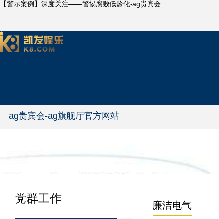
【警示案例】深度关注——警惕腐败低龄化-ag贵宾会
ag贵宾会-ag旗舰厅官方网站
党群工作
廉洁电气