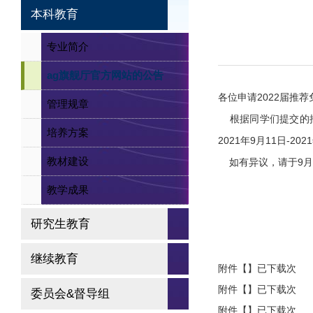
本科教育
专业简介
ag旗舰厅官方网站的公告
各位申请
2022
届推荐
管理规章
根据同学们提交的
培养方案
2021
年
9
月
11
日
-2021
教材建设
如有异议，请于
9
月
教学成果
研究生教育
继续教育
附件【】已下载次
附件【】已下载次
委员会&督导组
附件【】已下载次