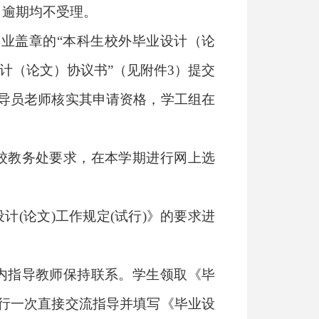
，逾期均不受理。
业盖章的“本科生校外毕业设计（论
计（论文）协议书
”
（见附件
3
）提交
导员老师核实其申请资格，学工组在
校教务处要求，在本学期进行网上选
设计
(
论文
)
工作规定
(
试行
)
》的要求进
。
内指导教师保持联系。学生领取《毕
行一次直接交流指导并填写《毕业设