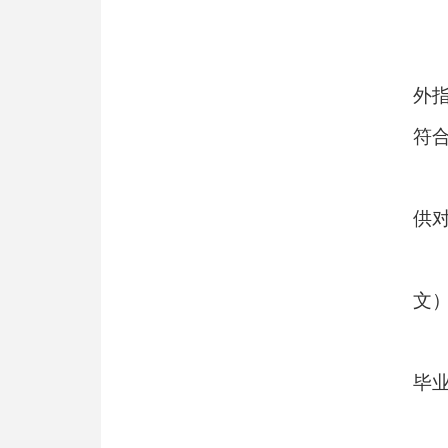
外
符
供
文
毕