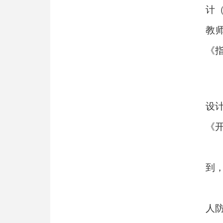
计
教
《
设
《
到
人