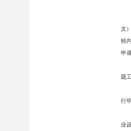
文
校
申
题
行
业