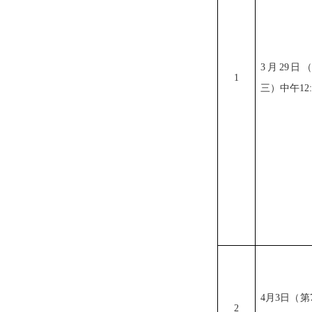
3
月
29
日
1
三）中午
12
4
月
3
日（第
2