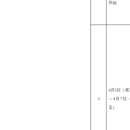
开始
4
月
3
日（第
3
～
4
月
7
日
五）