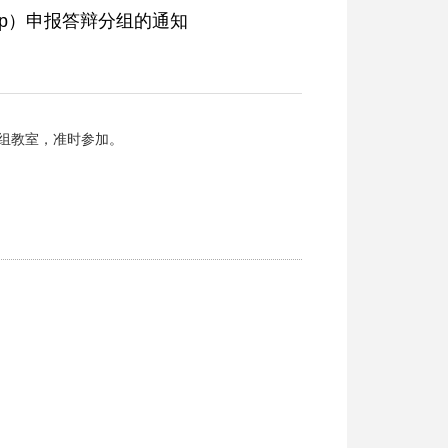
 >
本科教育
>
ag旗舰厅官方网站的公告
>
正文
tp）申报答辩分组的通知
组教室，准时参加。