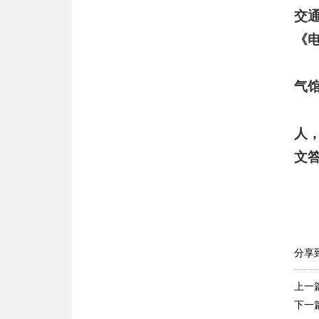
交
《
气
人
文
分享
上一
下一