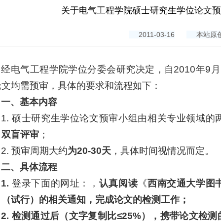
当前位置：
ag贵宾会-ag旗舰厅官方网站
> 
关于电气工程学院硕士研究生学位论文预
2011-03-16
本站原
经电气工程学院学位分委会研究决定，自2010年9
论文均需预审，具体的要求和流程如下：
一、基本内容
1. 硕士研究生学位论文预审小组由相关专业领域
，
双盲评审
；
2. 预审周期大约
为
20-30
天
，具体时间视情况而定。
二、具体流程
1.
登录下面的网址：，
认真阅读
《
西南交通大学图
》（试行）的相关通知，完成论文的检测工作；
2. 检测通过后（文字复制比≤25%），携带论文检