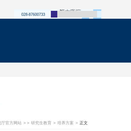
028-87600733
旗舰厅官方网站
> >
研究生教育
>
培养方案
>
正文