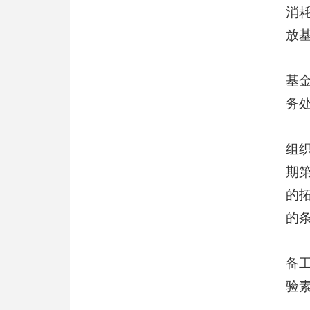
消
放
基
务
组
期
的
的
备
验