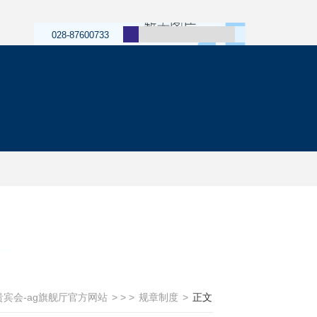
028-87600733
贵宾会-ag旗舰厅官方网站
> > >
规章制度
>
正文