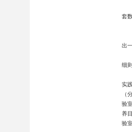
套
出
细
实
（
验
养
验