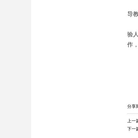
导
验
作
分享
上一
下一