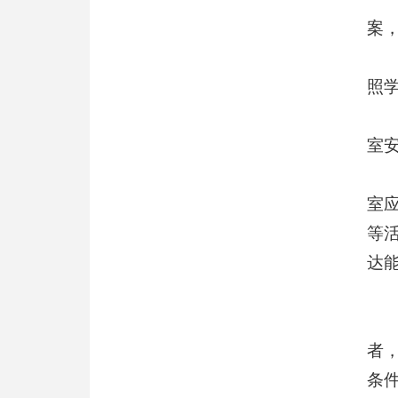
案
照
室
室
等
达
者
条