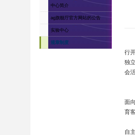
中心简介
ag旗舰厅官方网站的公告
实验中心
规章制度
行
独
会
面
育
自