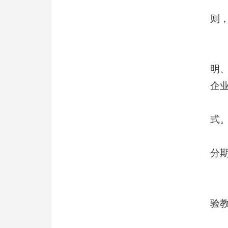
则
明
企
式
分
验