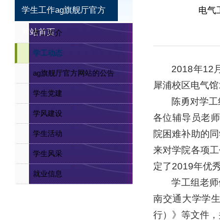
学生工作ag旗舰厅官方
电气
网站首页
学工简介
学工动态
2018年
ag旗舰厅官方网站的公告
犀浦校区电气馆
学生党建
陈勇对学工
学风建设
各位辅导员老师
院困难补助的同
学生活动
来对学院各项工
学生风采
定了2019年
就业信息
学工组老师
南交通大学学
行）》等文件，