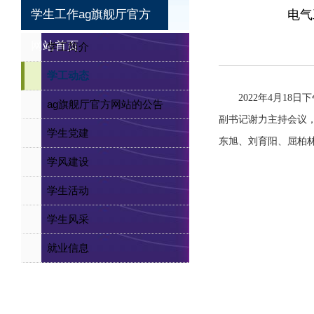
学生工作ag旗舰厅官方
电气
网站首页
学工简介
学工动态
2022年
4
月
18
日下
ag旗舰厅官方网站的公告
副书记谢力主持会议
学生党建
东旭、刘育阳、屈柏
学风建设
学生活动
学生风采
就业信息