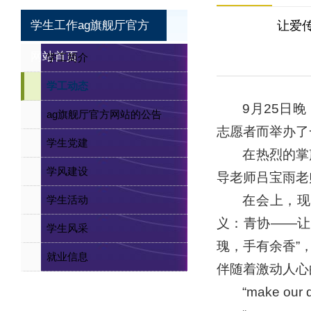
学生工作ag旗舰厅官方
让爱
网站首页
学工简介
学工动态
9月25日
ag旗舰厅官方网站的公告
志愿者而举办了
学生党建
在热烈的掌
学风建设
导老师吕宝雨老
在会上，现
学生活动
义：青协——让
学生风采
瑰，手有余香”
就业信息
伴随着激动人心
“make our d