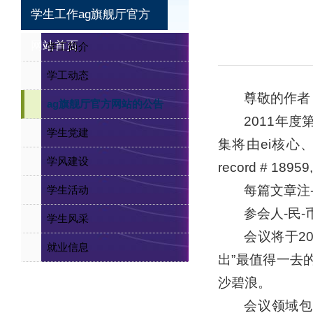
当前位置：
ag贵宾
学生工作ag旗舰厅官方
网站首页
学工简介
学工动态
尊敬的作者
ag旗舰厅官方网站的公告
2011年
学生党建
集将由ei核心、is
学风建设
record # 18959,
每篇文章注
学生活动
参会人-民-
学生风采
会议将于2
就业信息
出”最值得一去
沙碧浪。
会议领域包