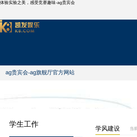
体验实验之美，感受竞赛趣味-ag贵宾会
ag贵宾会-ag旗舰厅官方网站
学生工作
学风建设
当