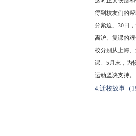
这时正太铁路和
得到校友们的帮
分紧迫。
30日
离沪。复课的艰辛
校分别从上海、
课。5月末，为
运动坚决支持。
4.迁校故事
（
1