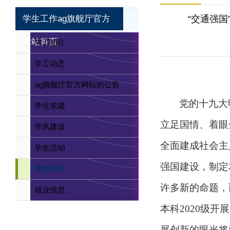
学生工作ag旗舰厅官方
“交通强
网站首页
学工简介
学工动态
ag旗舰厅官方网站的公告
党的十九大
学生党建
立足国情、着眼
学风建设
全面建成社会主
学生活动
强国建设，制定
学生风采
许多新的命题，
就业信息
本科2020级开
展创新的眼光将