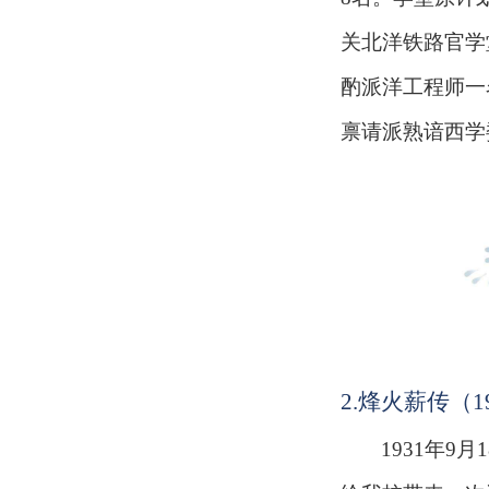
关北洋铁路官学
酌派洋工程师一
禀请派熟谙西学
2.
烽火薪传（
1
1931年