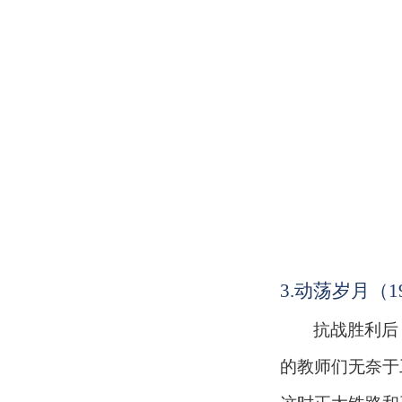
3.
动荡岁月（
1
抗战胜利后
的教师们无奈于