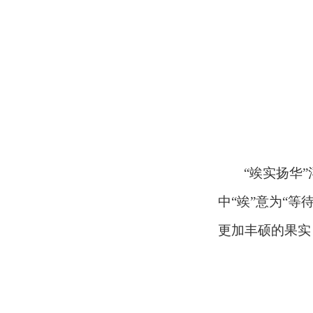
“竢实扬华
中“竢”意为“等待
更加丰硕的果实