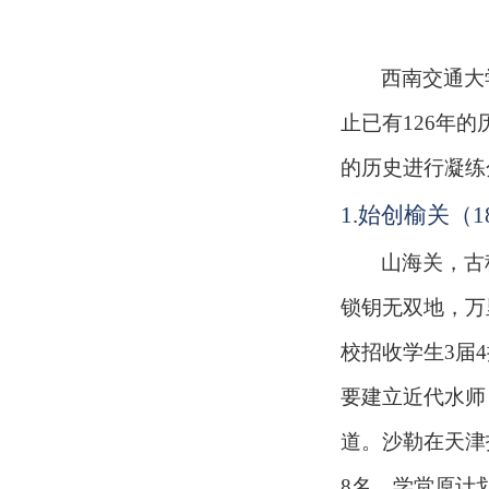
西南交通大
止已有126年
的历史进行凝练
1.
始创榆关（
1
山海关，古
锁钥无双地，万
校招收学生3届
要建立近代水师
道。沙勒在天津
8名。学堂原计