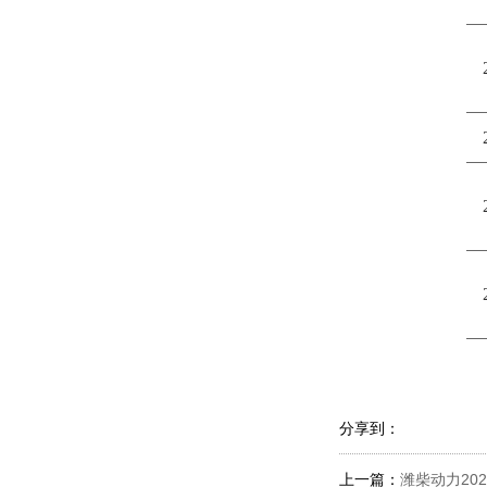
分享到：
上一篇：
潍柴动力20