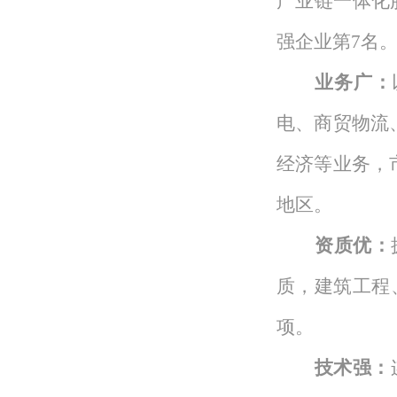
产业链一体化
强企业
第7
名
业务广：
电、商贸物流
经济等业务
，
地区。
资质
优
：
质，建筑工程
项。
技术强
：