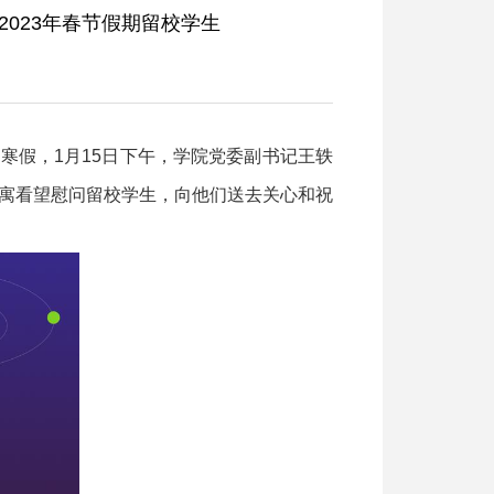
023年春节假期留校学生
的寒假，
1
月
15
日下午，学院党委副书记王轶
寓看望慰问留校学生，向他们送去关心和祝