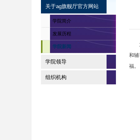
关于ag旗舰厅官方网站
学院简介
发展历程
学院新闻
和辅
学院领导
福。
组织机构