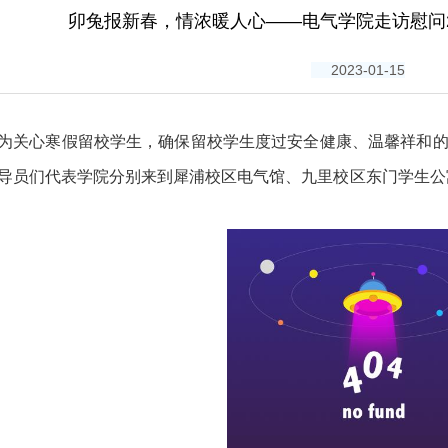
卯兔报新春，情浓暖人心——电气学院走访慰问2
2023-01-15
为关心寒假留校学生，确保留校学生度过安全健康、温馨祥和
导员们代表学院分别来到犀浦校区电气馆、九里校区东门学生公