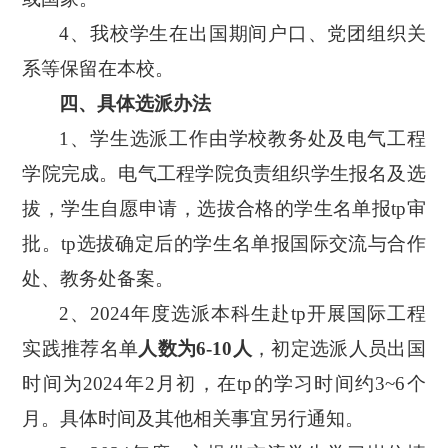
4、我校学生在出国期间户口、党团组织关
系等保留在本校。
四、具体选派办法
1、学生选派工作由
学校教务处及
电气工程
学院完成。电气工程学院负责组织学生报名及选
拔，学生自愿申请，选拔合格的学生名单报
tp审
批。tp选拔确定后的学生名单报国际交流与合作
处、教务处备案。
2、20
24
年度选派本科生赴
tp开展国际工程
实践推荐名单
人数为
6-10人
，初定选派人员出国
时间为
202
4
年
2
月初，在
tp的学习时间约
3
~
6
个
月。具体时间及其他相关事宜另行通知。