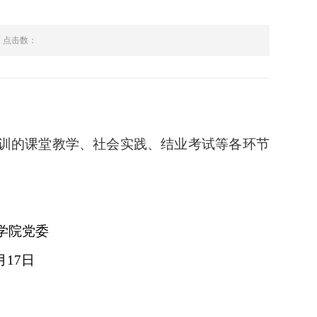
点击数：
培训的课堂教学、社会实践、结业考试等各环节
党委
7日