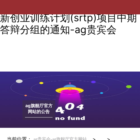
电气工程学院2025年大学生创
新创业训练计划(srtp)项目中期
答辩分组的通知-ag贵宾会
ag旗舰厅官方
网站的公告
当前位置：
> >
ag贵宾会-ag旗舰厅官方网站