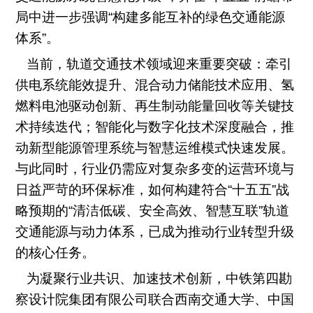
局中进一步强调
“
构建多能互补的绿色交通能源
体系
”
。
当前，轨道交通技术领域迎来重要突破：牵引
供电系统能效提升、混合动力储能技术应用、氢
燃料电池驱动创新、再生制动能量回收等关键技
术持续迭代
；
智能化与数字化技术深度融合，推
动新型能源管理系统与智慧运维模式快速发展。
与此同时，行业仍需应对复杂多变的运营环境与
日益严苛的环保标准，如何构建符合
“
十五五
”
战
略预期的
“
清洁低碳、安全高效、智慧互联
”
轨道
交通能源与动力体系，已成为推动行业转型升级
的核心任务。
为凝聚行业共识、加速技术创新，
中铁第四勘
察设计院集团有限公司
联合
西南交通大学
、
中国