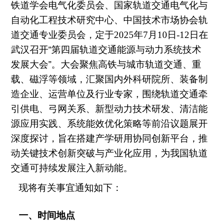
铁道学会电气化委员会
、
国家轨道交通电气化与
自动化工程技术研究中心
、
中国技术市场协会轨
道交通专业委员会
，定于
2025
年
7
月
10
日
-12
日
在
武汉召开
‌“
第四届轨道交通能源与动力系统技术
发展大会
”‌
。
大会聚焦高铁与城市轨道交通、重
载、磁浮等领域，汇聚国内外科研院所、装备制
造企业、运营单位及行业专家，围绕轨道交通
牵
引
供电、弓网关系、新型动力技术研发、清洁能
源应用实践、系统能效优化策略等前沿议题展开
深度探讨，旨在搭建产学研用协同创新平台，推
动关键技术创新突破与产业化应用，为我国轨道
交通可持续发展注入新动能。
现将有关事宜通知如下：
一
、时间地点