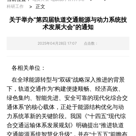
>
正文
科研工作
关于举办“第四届轨道交通能源与动力系统技
术发展大会”的通知
2025年04月28日 17:07
点击数：
各相关单位：
在全球能源转型与
“
双碳
”
战略深入推进的背景
下，轨道交通作为
“
构建便捷顺畅、经济高效、
绿色集约、智能先进、安全可靠的现代化综合交
通体系
”
的核心载体，正处于能源结构优化与动
力系统革新的关键阶段。我国《
“
十四五
”
现代综
合交通运输体系发展规划》明确提出
“
推进轨道
交通能源系统智慧化升级
”
，并在
“
十五五
”
前瞻布