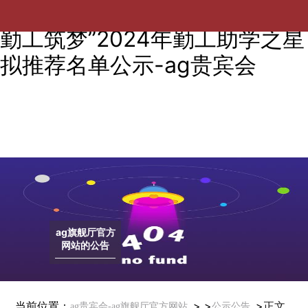
【资助】关于开展“龙年助翼，
勤工筑梦”2024年勤工助学之星
拟推荐名单公示-ag贵宾会
ag旗舰厅官方
网站的公告
当前位置：
> >
>
正文
ag贵宾会-ag旗舰厅官方网站
公示公告