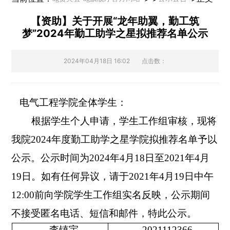
【资助】关于开展“龙年助翼，勤工筑
梦”2024年勤工助学之星拟推荐名单公示
2024年04月18日 16:02
点击数：
电气工程学院全体学生：
根据学生个人申请，学生工作组审核，现将
我院
2024
年度勤工助学之星学院拟推荐名单予以
公示。公示时间为
2024
年
4
月
18
日至
2021
年
4
月
19
日。如有任何异议，请于
2021
年
4
月
19
日中午
1
2
:
00
前向学院学生工作组实名反映，公示期间
不接受匿名电话、短信和邮件，特此公示。
李镇宇
2021112366