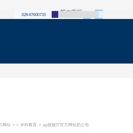
028-87600733
官方网站
> >
本科教育
>
ag旗舰厅官方网站的公告