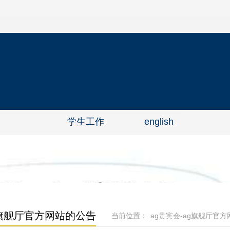
学生工作
english
g旗舰厅官方网站的公告
当前位置：
ag贵宾会-ag旗舰厅官方