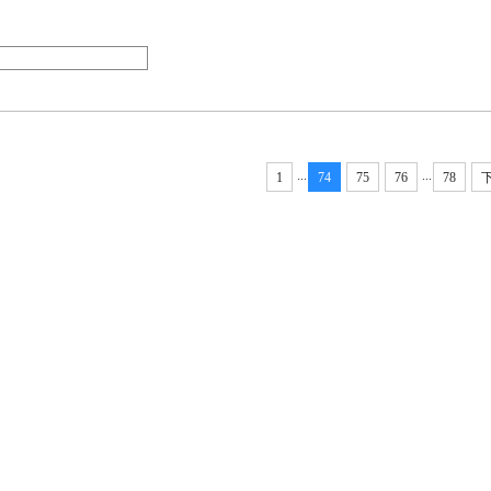
...
...
1
74
75
76
78