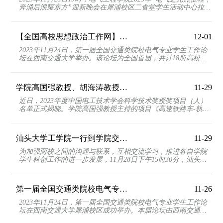
奔涌后浪耀东方”迎新晚会在犀浦校区二食堂学生活动中心拉开
序幕。电气工程学院党委书记王斌，党委副书记谢...
【全国高校思想政治工作网】西南交通大学：主办首届全国交通类院校电气专业学生工...
12-01
2023年11月24日，第一届全国交通类院校电气专业学生工作论
坛在西南交通大学举办。该论坛为全国首届，共计18所高校的
电气专业学生工作负责人和辅导员到场参加，四川发布...
学院高国强教授、胡海涛教授分别获得2023年度电工技术学会科技进步一等奖和青年科...
11-29
近日，2023年度中国电工技术学会科学技术奖授奖项目（人）
名单正式揭晓。学院高国强教授主持的项目《高速铁路车-轨移
动接地关键技术及装备》获得科技进步一等奖，胡海涛...
汕头大学工学院一行到学院交流学习
11-29
为加强两校之间的沟通与联系，互相交流学习，推进各自学院
学生科创工作的进一步发展，11月28日下午15时30分，汕头大
学工学院一行到学院开展交流座谈。汕头大学工学院党...
第一届全国交通类院校电气专业学生工作论坛在西南交通大学成功举办
11-26
2023年11月24日，第一届全国交通类院校电气专业学生工作论
坛在西南交通大学犀浦校区成功举办。本届论坛由西南交通大
学主办，同济大学铁道与城市轨道交通研究院、中南大...