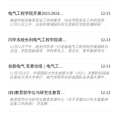
何正友、党委书记王斌、张昆仑教授、麦瑞坤教授、王...
电气工程学院开展2023-2024学年第一学期末期安全检查工作
12-15
根据学校实验室安全工作的要求，结合学院安全工作的安排，
12月12日上午，分别对犀浦校区和九里校区学院所属科研、教
学实验室进行了开学安全检查。学院分管副院长解绍锋...
闫学东校长到电气工程学院调研指导工作
12-13
12月12日下午，校长闫学东一行莅临电气工程学院开展调研与
交流，学院党政领导、学科带头人、系主任、青年教师等代表
参加会议。会议由电气工程学院党委书记王斌主持。首...
创新电气 竞赛佳绩｜电气工程学院学子在中国国际大学生创新大赛（2023）斩获佳绩
12-13
12月3日-6日，中国国际大学生创新大赛（2023）决赛阶段现场
比赛在天津大学举行，电气学院学生科创团队在本届大赛中斩
获国家级银奖1项、铜奖1项，省级银奖1项，助力学校...
[转]教育部学位与研究生教育发展中心《关于开展2023年主题案例征集工作的函》
12-12
教育部学位与研究生教育发展中心《关于开展2023年主题案例
征集工作的函》 详见网
址： https://gsnews.swjtu.edu.cn/info/1066/7504.htm