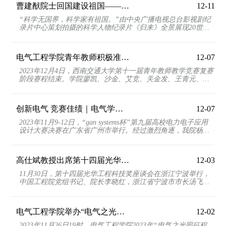
曹建猷院士回国建设祖国——央视纪录片《归来》预告
12-11
“科学无国界，科学家有祖国。”由中央广播电视总台影视剧纪
录片中心策划拍摄的科学人物纪录片《归来》全景展现20世纪
50年代海外科学家因何归来、如何参与祖国建设的传...
电气工程学院青年教师积极准备参与学校第十一届青年教师教学竞赛复赛
12-07
2023年12月4日，西南交通大学第十一届青年教师教学竞赛复赛
阶段赛程结束。学院廖凯、沙金、艾竞、关金发、王青元、杨
平、冯玎、张晓平、韩莹、韦晓广等十位青年老师参加...
创新电气 竞赛佳绩｜电气学子在“gan systems”杯第九届高校电力电子应用设计大赛...
12-07
2023年11月9-12日，“gan systems杯”第九届高校电力电子应用
设计大赛决赛在广东省广州市举行。经过激烈角逐，我院杨顺
风老师指导的队伍（参赛学生：冯元、刘梦轩、杨志...
高仕斌教授出席第十四届光华工程科技奖座谈会
12-03
11月30日，第十四届光华工程科技奖座谈会在浙江宁波举行，
中国工程院党组书记、院长李晓红，浙江省宁波市市长汤飞
凡，光华科技奖励基金会理事长谢克昌，中国工程院党组...
电气工程学院举办“电气之光照征程，奔涌后浪耀东方”2023年迎新晚会
12-02
2023年11月26日19时，电气工程学院2023年“电气之光照征程，