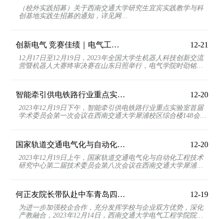
（校外实践招募）关于西南交通大学研究生宜宾实践教学与科
创基地实践生招募的通知，详见网
址： https://gsnews.swjtu.edu.cn/info/1039/7644.htm
创新电气 竞赛佳绩｜电气工程学院学子在2023年全国机器人大赛中斩获全国一等奖
12-21
12月17日至12月19日，2023年全国大学生机器人科技创新交流
营暨机器人大赛终审决赛在山东日照举行，电气学院时劭铭、
刘雨桐、赵书磊、侯竟的作品“家庭杂物分类整理机器...
智能牵引供电铁路行业重点实验室召开首届学术委员会第一次会议
12-20
2023年12月19日下午，智能牵引供电铁路行业重点实验室首届
学术委员会第一次会议在西南交通大学犀浦校区综合楼148会议
室召开。中国工程院院士何华武，中国工程院院士、西...
国家轨道交通电气化与自动化工程技术研究中心第二届技术委员会第八次会议在西南交...
12-20
2023年12月19日上午，国家轨道交通电气化与自动化工程技术
研究中心第二届技术委员会第八次会议在西南交通大学犀浦校
区综合楼148会议室召开。中国工程院院士何华武，中国...
何正友院长带队赴中车青岛四方机车车辆股份有限公司交流座谈
12-19
为进一步加强校企合作，充分发挥学校与企业双方优势，深化
产教融合，2023年12月14日，西南交通大学电气工程学院院长