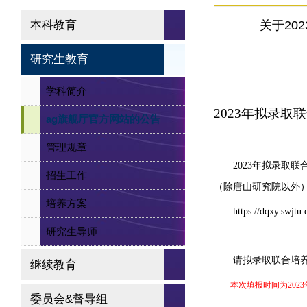
本科教育
关于20
研究生教育
学科简介
2023年拟录
ag旗舰厅官方网站的公告
管理规章
2023年拟录取
招生工作
（除唐山研究院以外
培养方案
https://dqxy.swjtu
研究生导师
请拟录取联合培
继续教育
本次填报时间为2023
委员会&督导组