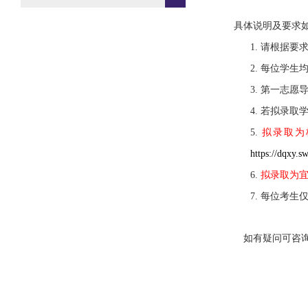
具体说明及要求
1. 请根据
2. 每位学
3. 第一志
4. 若拟录
5.
拟录取为
https://dqxy.s
6.
拟录取为
7. 每位考
如有疑问可咨询徐