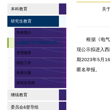
本科教育
关
研究生教育
学科简介
根据《电
ag旗舰厅官方网站的公告
现公示拟进入西
管理规章
期
2023
年
5
月
1
招生工作
匿名举报。
培养方案
研究生导师
继续教育
委员会&督导组